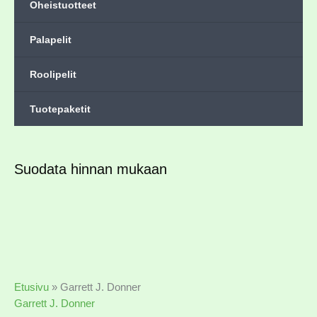
Oheistuotteet
Palapelit
Roolipelit
Tuotepaketit
Suodata hinnan mukaan
Etusivu
»
Garrett J. Donner
Garrett J. Donner