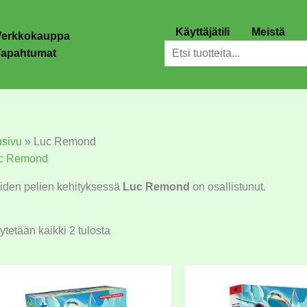
Käyttäjätili
Meistä
Verkkokauppa
Etsi
Tapahtumat
usivu
»
Luc Remond
c Remond
iden pelien kehityksessä
Luc Remond
on osallistunut.
tetään kaikki 2 tulosta