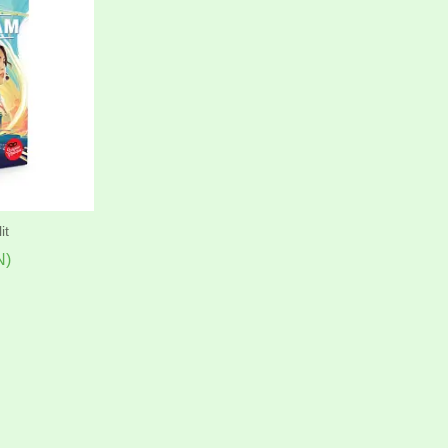
it
N)