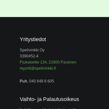
Yritystiedot
Spelivinkki Oy
3390452-4
Pjukalantie 134, 21600 Parainen
myynti@spelivinkki.fi
Puh.
040 648 6 605
Vaihto- ja Palautusoikeus