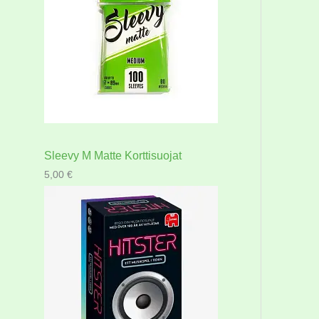
Sleevy M Matte Korttisuojat
5,00
€