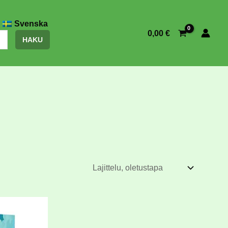
Svenska
0,00
€
HAKU