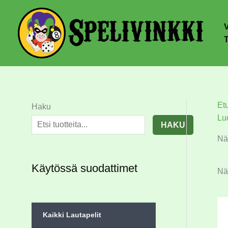
Et
Haku
Lu
HAKU
Nä
Käytössä suodattimet
Näy
Kaikki Lautapelit