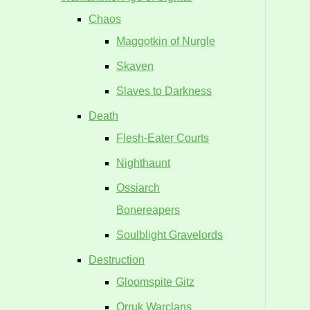
Chaos
Maggotkin of Nurgle
Skaven
Slaves to Darkness
Death
Flesh-Eater Courts
Nighthaunt
Ossiarch
Bonereapers
Soulblight Gravelords
Destruction
Gloomspite Gitz
Orruk Warclans