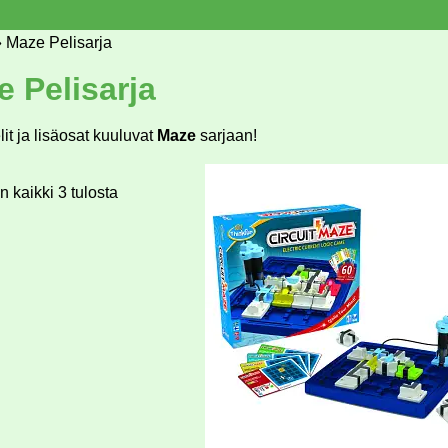
»
Maze Pelisarja
 Pelisarja
it ja lisäosat kuuluvat
Maze
sarjaan!
 kaikki 3 tulosta