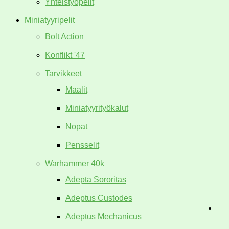
Yhteistyöpelit
Miniatyyripelit
Bolt Action
Konflikt '47
Tarvikkeet
Maalit
Miniatyyrityökalut
Nopat
Pensselit
Warhammer 40k
Adepta Sororitas
Adeptus Custodes
Adeptus Mechanicus