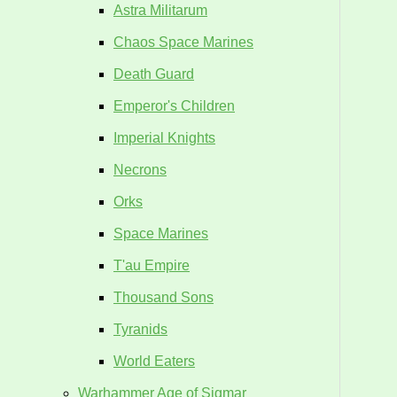
Astra Militarum
Chaos Space Marines
Death Guard
Emperor's Children
Imperial Knights
Necrons
Orks
Space Marines
T'au Empire
Thousand Sons
Tyranids
World Eaters
Warhammer Age of Sigmar