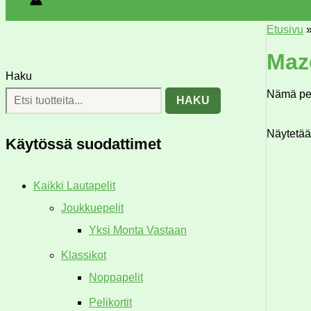
Etusivu
Maze
Haku
Nämä pel
HAKU
Näytetään
Käytössä suodattimet
Kaikki Lautapelit
Joukkuepelit
Yksi Monta Vastaan
Klassikot
Noppapelit
Pelikortit