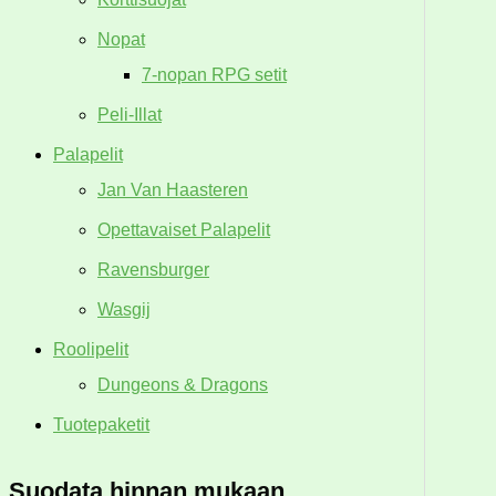
Nopat
7-nopan RPG setit
Peli-Illat
Palapelit
Jan Van Haasteren
Opettavaiset Palapelit
Ravensburger
Wasgij
Roolipelit
Dungeons & Dragons
Tuotepaketit
Suodata hinnan mukaan