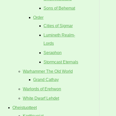
Sons of Behemat
Order
Cities of Sigmar
Lumineth Realm-
Lords
Seraphon
Stormcast Eternals
Warhammer The Old World
Grand Cathay
Warlords of Erehwon
White Dwarf Lehdet
Oheistuotteet
Korttisuojat