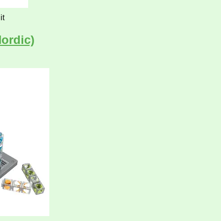
it
Nordic)