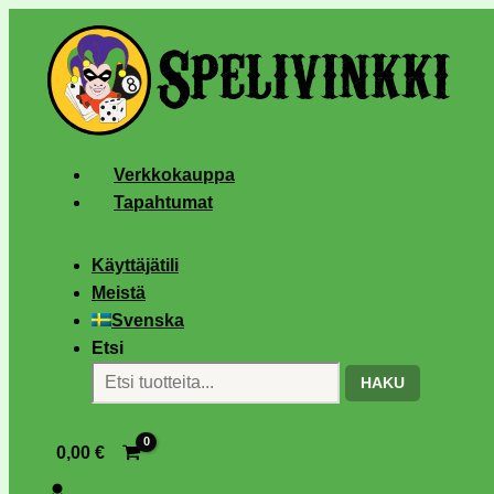
Verkkokauppa
Tapahtumat
Käyttäjätili
Meistä
Svenska
Etsi
HAKU
0,00
€