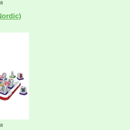
it
Nordic)
it