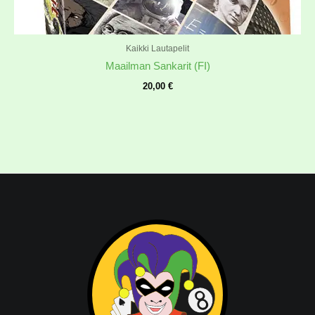
Kaikki Lautapelit
Maailman Sankarit (FI)
20,00
€