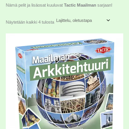
Nämä pelit ja lisäosat kuuluvat
Tactic Maailman
sarjaan!
Näytetään kaikki 4 tulosta