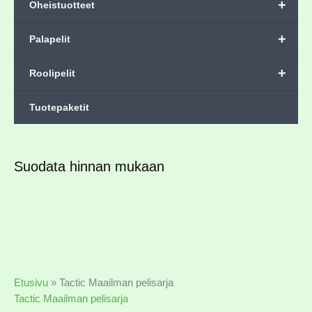
+
Oheistuotteet
+
Palapelit
+
Roolipelit
Tuotepaketit
Suodata hinnan mukaan
Etusivu
»
Tactic Maailman pelisarja
Tactic Maailman pelisarja