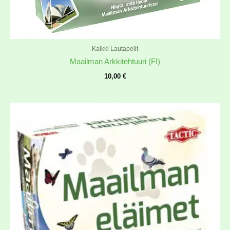
Kaikki Lautapelit
Maailman Arkkitehtuuri (FI)
10,00
€