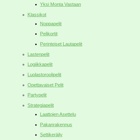
Yksi Monta Vastaan
Klassikot
Noppapelit
Pelikortit
Perinteiset Lautapelit
Lastenpelit
Logiikkapelit
Luolastoroolipelit
Opettavaiset Pelit
Partypelit
Strategiapelit
Laattojen Asettelu
Pakanrakennus
Settikeräily