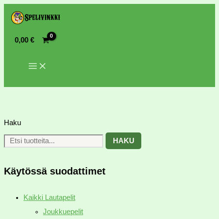
0,00
€
Haku
HAKU
Käytössä suodattimet
Kaikki Lautapelit
Joukkuepelit