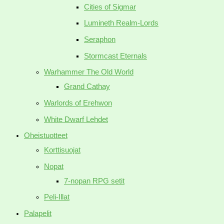
Cities of Sigmar
Lumineth Realm-Lords
Seraphon
Stormcast Eternals
Warhammer The Old World
Grand Cathay
Warlords of Erehwon
White Dwarf Lehdet
Oheistuotteet
Korttisuojat
Nopat
7-nopan RPG setit
Peli-Illat
Palapelit