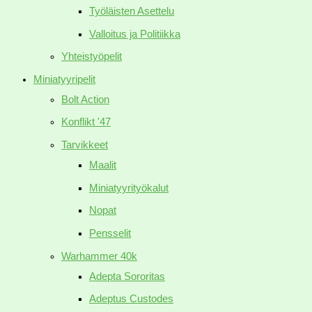
Työläisten Asettelu
Valloitus ja Politiikka
Yhteistyöpelit
Miniatyyripelit
Bolt Action
Konflikt '47
Tarvikkeet
Maalit
Miniatyyrityökalut
Nopat
Pensselit
Warhammer 40k
Adepta Sororitas
Adeptus Custodes