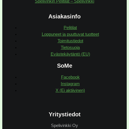
Spelivinkin Pelitilat – Spelivinkki
Asiakasinfo
Pelitilat
Loppuneet ja puuttuvat tuotteet
Toimitustiedot
Tietosuoja
Evästekäytäntö (EU)
SoMe
Facebook
Instagram
X (Ei aktiivinen)
Yritystiedot
Spelivinkki Oy