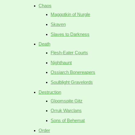
Chaos
Maggotkin of Nurgle
Skaven
Slaves to Darkness
Death
Flesh-Eater Courts
Nighthaunt
Ossiarch Bonereapers
Soulblight Gravelords
Destruction
Gloomspite Gitz
Orruk Warclans
Sons of Behemat
Order