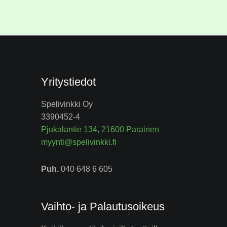
Yritystiedot
Spelivinkki Oy
3390452-4
Pjukalantie 134, 21600 Parainen
myynti@spelivinkki.fi
Puh.
040 648 6 605
Vaihto- ja Palautusoikeus