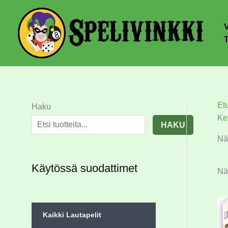
Et
Haku
Ke
HAKU
Nä
Käytössä suodattimet
Nä
Kaikki Lautapelit