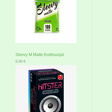
Sleevy M Matte Korttisuojat
5,00
€