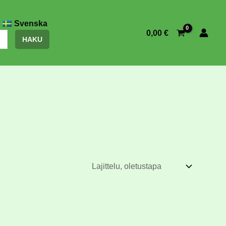
Svenska
0,00
€
HAKU