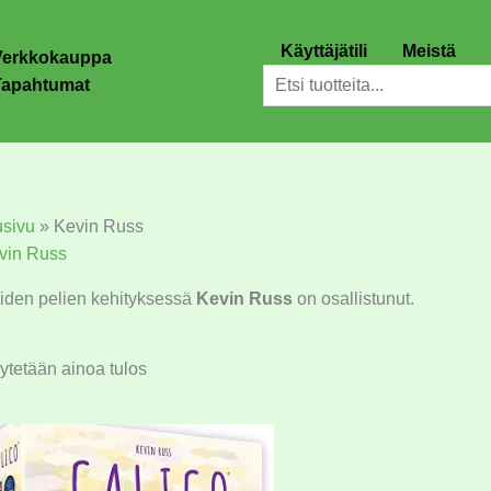
Käyttäjätili
Meistä
Verkkokauppa
Etsi
Tapahtumat
usivu
»
Kevin Russ
vin Russ
iden pelien kehityksessä
Kevin Russ
on osallistunut.
ytetään ainoa tulos