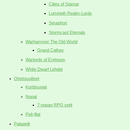
Cities of Sigmar
Lumineth Realm-Lords
Seraphon
Stormcast Eternals
Warhammer The Old World
Grand Cathay
Warlords of Erehwon
White Dwarf Lehdet
Oheistuotteet
Korttisuojat
Nopat
7-nopan RPG setit
Peli-Illat
Palapelit