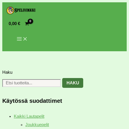
0,00
€
Haku
HAKU
Käytössä suodattimet
Kaikki Lautapelit
Joukkuepelit