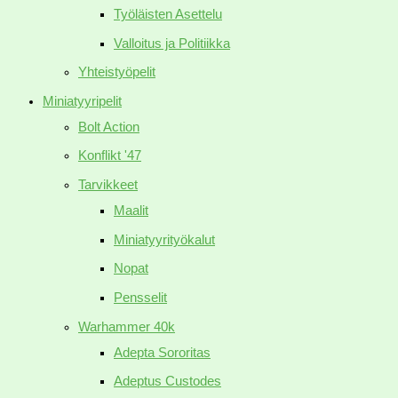
Työläisten Asettelu
Valloitus ja Politiikka
Yhteistyöpelit
Miniatyyripelit
Bolt Action
Konflikt '47
Tarvikkeet
Maalit
Miniatyyrityökalut
Nopat
Pensselit
Warhammer 40k
Adepta Sororitas
Adeptus Custodes