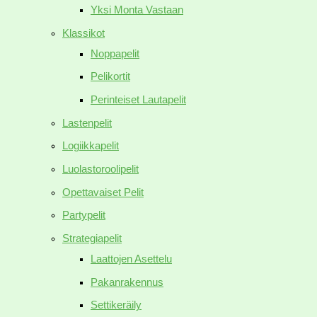
Yksi Monta Vastaan
Klassikot
Noppapelit
Pelikortit
Perinteiset Lautapelit
Lastenpelit
Logiikkapelit
Luolastoroolipelit
Opettavaiset Pelit
Partypelit
Strategiapelit
Laattojen Asettelu
Pakanrakennus
Settikeräily