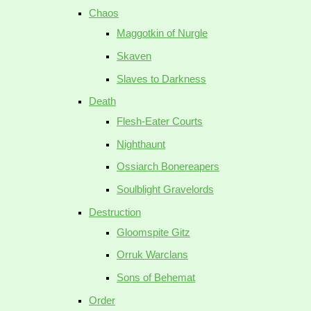
Chaos
Maggotkin of Nurgle
Skaven
Slaves to Darkness
Death
Flesh-Eater Courts
Nighthaunt
Ossiarch Bonereapers
Soulblight Gravelords
Destruction
Gloomspite Gitz
Orruk Warclans
Sons of Behemat
Order