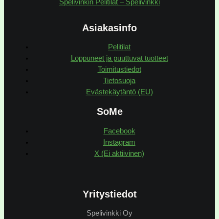
Spelivinkin Pelitilat – Spelivinkki
Asiakasinfo
Pelitilat
Loppuneet ja puuttuvat tuotteet
Toimitustiedot
Tietosuoja
Evästekäytäntö (EU)
SoMe
Facebook
Instagram
X (Ei aktiivinen)
Yritystiedot
Spelivinkki Oy