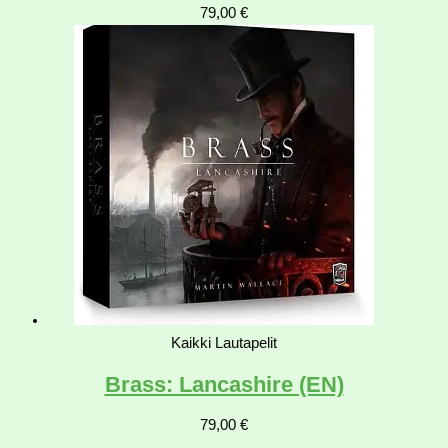
79,00
€
Kaikki Lautapelit
Brass: Lancashire (EN)
79,00
€