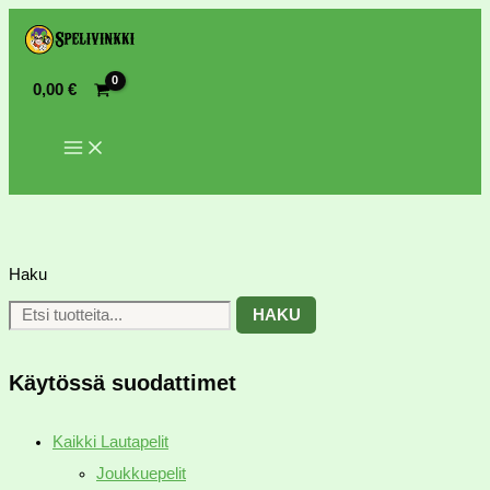
0,00
€
Haku
HAKU
Käytössä suodattimet
Kaikki Lautapelit
Joukkuepelit