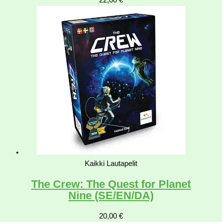
22,00
€
Kaikki Lautapelit
The Crew: The Quest for Planet
Nine (SE/EN/DA)
20,00
€