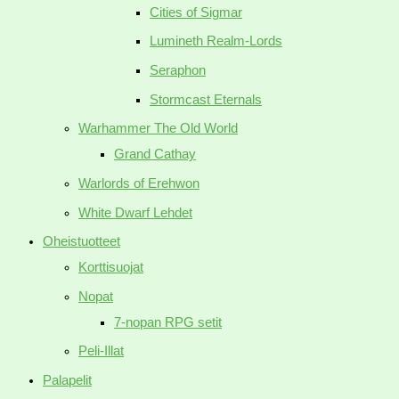
Cities of Sigmar
Lumineth Realm-Lords
Seraphon
Stormcast Eternals
Warhammer The Old World
Grand Cathay
Warlords of Erehwon
White Dwarf Lehdet
Oheistuotteet
Korttisuojat
Nopat
7-nopan RPG setit
Peli-Illat
Palapelit