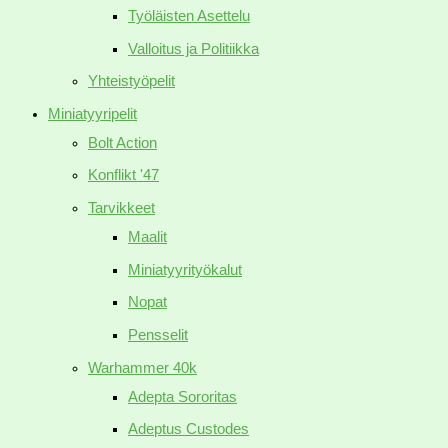
Työläisten Asettelu
Valloitus ja Politiikka
Yhteistyöpelit
Miniatyyripelit
Bolt Action
Konflikt '47
Tarvikkeet
Maalit
Miniatyyrityökalut
Nopat
Pensselit
Warhammer 40k
Adepta Sororitas
Adeptus Custodes