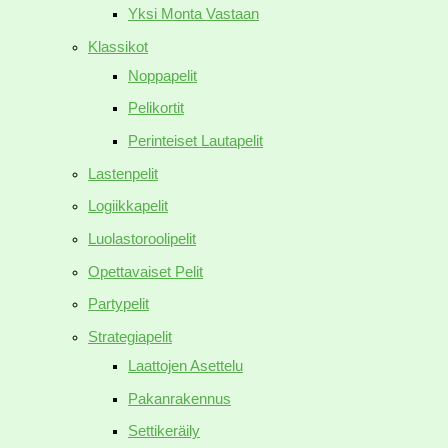
Yksi Monta Vastaan
Klassikot
Noppapelit
Pelikortit
Perinteiset Lautapelit
Lastenpelit
Logiikkapelit
Luolastoroolipelit
Opettavaiset Pelit
Partypelit
Strategiapelit
Laattojen Asettelu
Pakanrakennus
Settikeräily