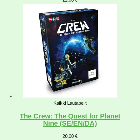
22,00
€
Kaikki Lautapelit
The Crew: The Quest for Planet
Nine (SE/EN/DA)
20,00
€