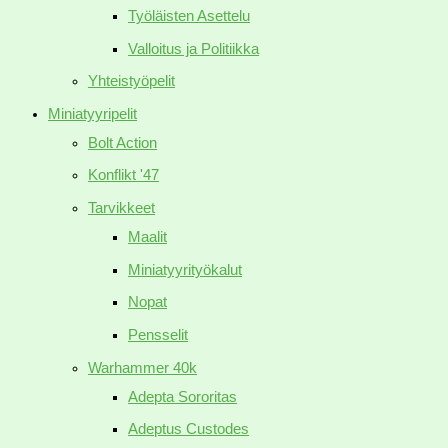
Työläisten Asettelu
Valloitus ja Politiikka
Yhteistyöpelit
Miniatyyripelit
Bolt Action
Konflikt '47
Tarvikkeet
Maalit
Miniatyyrityökalut
Nopat
Pensselit
Warhammer 40k
Adepta Sororitas
Adeptus Custodes