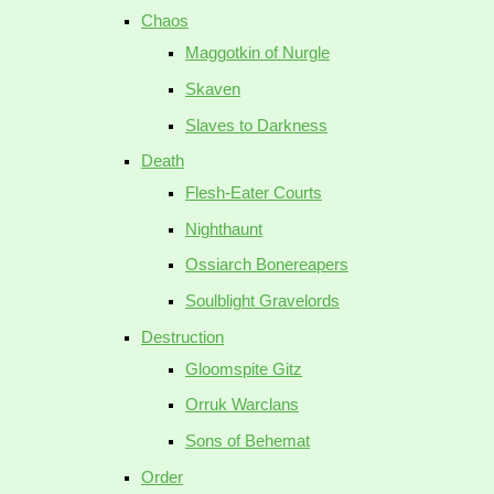
Chaos
Maggotkin of Nurgle
Skaven
Slaves to Darkness
Death
Flesh-Eater Courts
Nighthaunt
Ossiarch Bonereapers
Soulblight Gravelords
Destruction
Gloomspite Gitz
Orruk Warclans
Sons of Behemat
Order