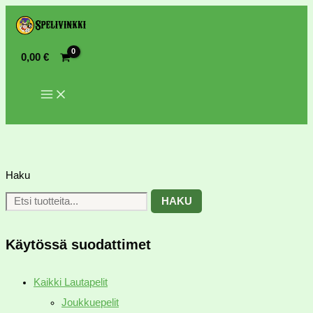
0,00
€
Haku
HAKU
Käytössä suodattimet
Kaikki Lautapelit
Joukkuepelit