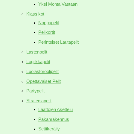
Yksi Monta Vastaan
Klassikot
Noppapelit
Pelikortit
Perinteiset Lautapelit
Lastenpelit
Logiikkapelit
Luolastoroolipelit
Opettavaiset Pelit
Partypelit
Strategiapelit
Laattojen Asettelu
Pakanrakennus
Settikeräily