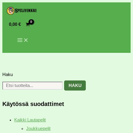
0,00
€
Haku
HAKU
Käytössä suodattimet
Kaikki Lautapelit
Joukkuepelit