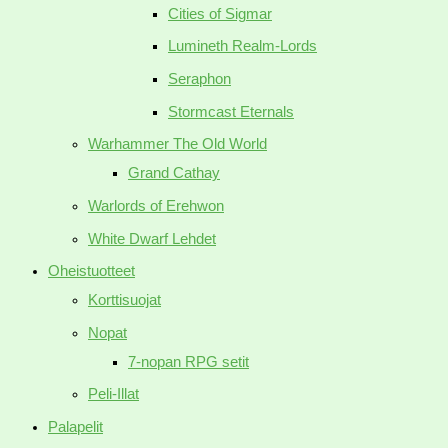
Cities of Sigmar
Lumineth Realm-Lords
Seraphon
Stormcast Eternals
Warhammer The Old World
Grand Cathay
Warlords of Erehwon
White Dwarf Lehdet
Oheistuotteet
Korttisuojat
Nopat
7-nopan RPG setit
Peli-Illat
Palapelit