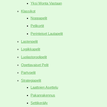
Yksi Monta Vastaan
Klassikot
Noppapelit
Pelikortit
Perinteiset Lautapelit
Lastenpelit
Logiikkapelit
Luolastoroolipelit
Opettavaiset Pelit
Partypelit
Strategiapelit
Laattojen Asettelu
Pakanrakennus
Settikeräily