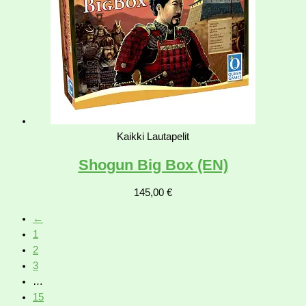
Kaikki Lautapelit
Shogun Big Box (EN)
145,00
€
←
1
2
3
…
15