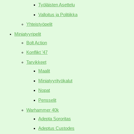
Työläisten Asettelu
Valloitus ja Politiikka
Yhteistyöpelit
Miniatyyripelit
Bolt Action
Konflikt '47
Tarvikkeet
Maalit
Miniatyyrityökalut
Nopat
Pensselit
Warhammer 40k
Adepta Sororitas
Adeptus Custodes