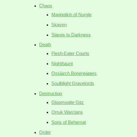
Chaos
Maggotkin of Nurgle
Skaven
Slaves to Darkness
Death
Flesh-Eater Courts
Nighthaunt
Ossiarch Bonereapers
Soulblight Gravelords
Destruction
Gloomspite Gitz
Orruk Warclans
Sons of Behemat
Order