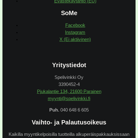
Evästekäytäntö (EU)
SoMe
Facebook
Instagram
X (Ei aktiivinen)
Yritystiedot
Spelivinkki Oy
3390452-4
Pjukalantie 134, 21600 Parainen
myynti@spelivinkki.fi
Puh.
040 648 6 605
Vaihto- ja Palautusoikeus
Kaikilla myyntikelpoisilla tuotteilla alkuperäispakkauksissaan