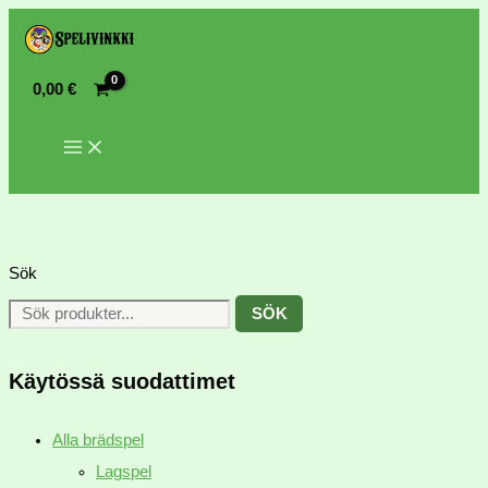
0,00
€
Sök
SÖK
Käytössä suodattimet
Alla brädspel
Lagspel