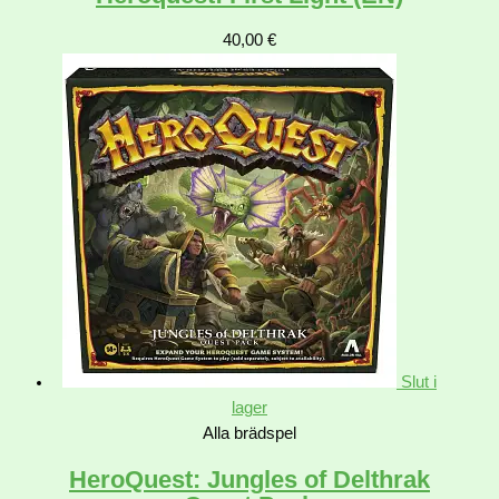
40,00
€
Slut i
lager
Alla brädspel
HeroQuest: Jungles of Delthrak