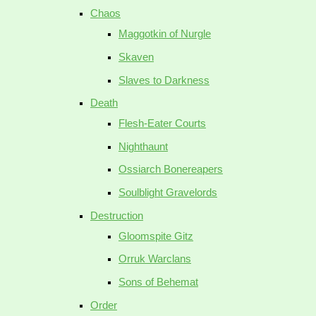
Chaos
Maggotkin of Nurgle
Skaven
Slaves to Darkness
Death
Flesh-Eater Courts
Nighthaunt
Ossiarch Bonereapers
Soulblight Gravelords
Destruction
Gloomspite Gitz
Orruk Warclans
Sons of Behemat
Order