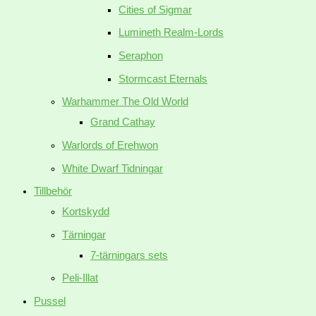
Cities of Sigmar
Lumineth Realm-Lords
Seraphon
Stormcast Eternals
Warhammer The Old World
Grand Cathay
Warlords of Erehwon
White Dwarf Tidningar
Tillbehör
Kortskydd
Tärningar
7-tärningars sets
Peli-Illat
Pussel