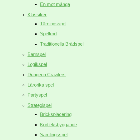
En mot många
Klassiker
Tärningsspel
Spelkort
Traditionella Brädspel
Barnspel
Logikspel
Dungeon Crawlers
Lärorika spel
Partyspel
Strategispel
Bricksplacering
Kortleksbyggande
Samlingsspel