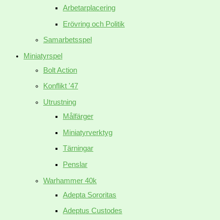
Arbetarplacering
Erövring och Politik
Samarbetsspel
Miniatyrspel
Bolt Action
Konflikt '47
Utrustning
Målfärger
Miniatyrverktyg
Tärningar
Penslar
Warhammer 40k
Adepta Sororitas
Adeptus Custodes