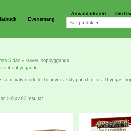
Användarkonto
Om Os
ätbutik
Evenemang
Sök
rsta Sidan
»
kräver ihopbyggande
äver ihopbyggande
ssa miniatyrmodeller behöver verktyg och lim för att byggas iho
ar 1–9 av 92 resultat