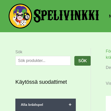
N
Fö
Sök
kr
SÖK
De
Käytössä suodattimet
Vis
+
Alla brädspel