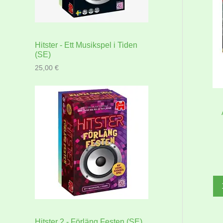
Hitster - Ett Musikspel i Tiden
(SE)
25,00
€
Hitster 2 - Förläng Festen (SE)