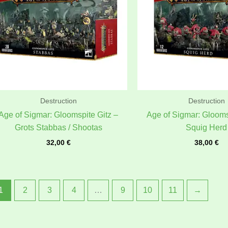
Destruction
Destruction
Age of Sigmar: Gloomspite Gitz –
Age of Sigmar: Glooms
Grots Stabbas / Shootas
Squig Herd
32,00
€
38,00
€
1
2
3
4
…
9
10
11
→