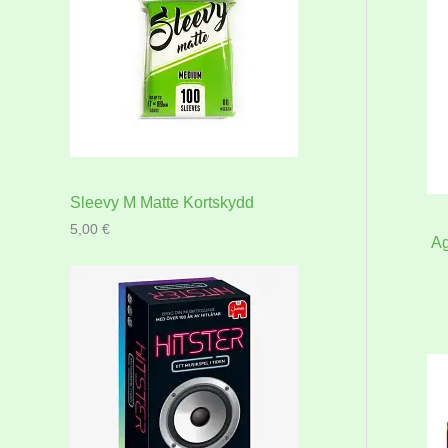
Sleevy M Matte Kortskydd
5,00
€
Ag