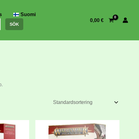
s
Suomi
0,00
€
SÖK
p.