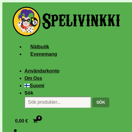
Nätbutik
Evenemang
Användarkonto
Om Oss
Suomi
Sök
SÖK
0,00
€