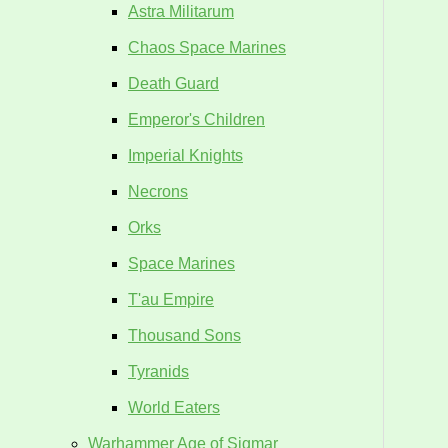
Astra Militarum
Chaos Space Marines
Death Guard
Emperor's Children
Imperial Knights
Necrons
Orks
Space Marines
T'au Empire
Thousand Sons
Tyranids
World Eaters
Warhammer Age of Sigmar