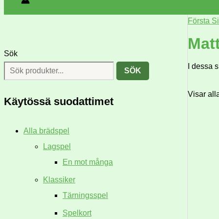
Första S
Mat
Sök
I dessa 
SÖK
Visar all
Käytössä suodattimet
Alla brädspel
Lagspel
En mot många
Klassiker
Tärningsspel
Spelkort