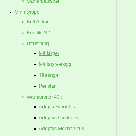
Samarbetsspel
Miniatyrspel
Bolt Action
Konflikt '47
Utrustning
Målfärger
Miniatyrverktyg
Tärningar
Penslar
Warhammer 40k
Adepta Sororitas
Adeptus Custodes
Adeptus Mechanicus