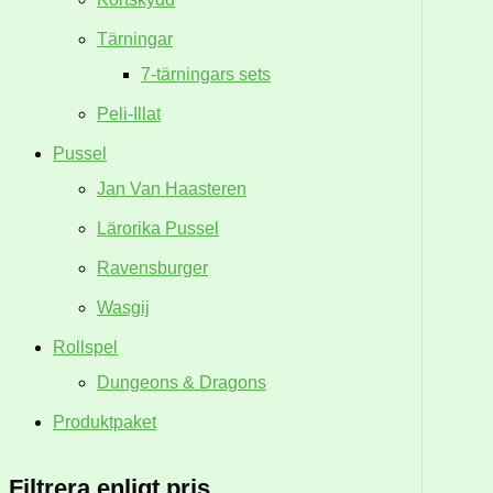
Tärningar
7-tärningars sets
Peli-Illat
Pussel
Jan Van Haasteren
Lärorika Pussel
Ravensburger
Wasgij
Rollspel
Dungeons & Dragons
Produktpaket
Filtrera enligt pris