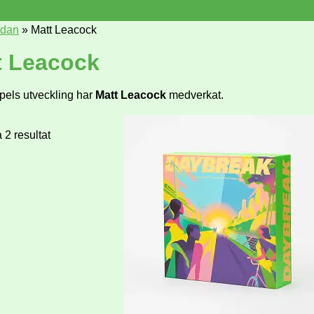
idan
»
Matt Leacock
t Leacock
spels utveckling har
Matt Leacock
medverkat.
a 2 resultat