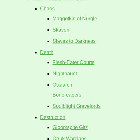
Chaos
Maggotkin of Nurgle
Skaven
Slaves to Darkness
Death
Flesh-Eater Courts
Nighthaunt
Ossiarch
Bonereapers
Soulblight Gravelords
Destruction
Gloomspite Gitz
Orruk Warclans